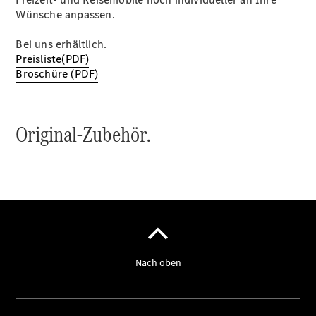
Intelligente
Wünsche anpassen.
Fahrzeugsteuerung
Garantie
Bei uns erhältlich.
und
Preisliste(PDF)
Original-
Broschüre (PDF)
Teile
Mercedes-
Benz
QualityService
Digitale
Extras
Servicetermin
buchen