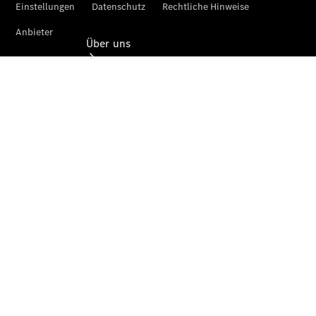
Über uns
Standort &
Öffnungszeiten
Ansprechpartner
Unternehmen
Jobs &
Karriere
Kontaktformular
Servicetermin
buchen