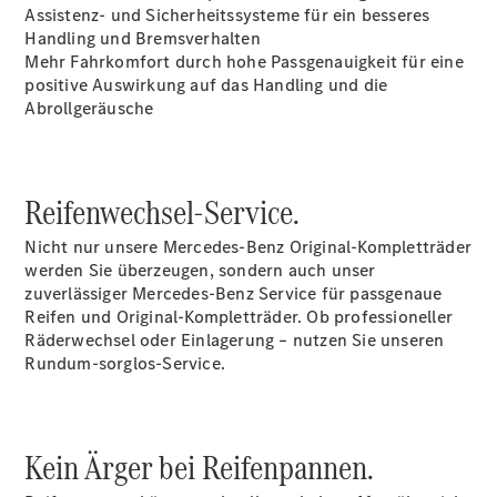
Assistenz- und Sicherheitssysteme für ein besseres
Intelligente
Handling und Bremsverhalten
Fahrzeugsteuerung
Mehr Fahrkomfort durch hohe Passgenauigkeit für eine
Garantie
positive Auswirkung auf das Handling und die
und
Abrollgeräusche
Original-
Teile
Mercedes-
Benz
Reifenwechsel-Service.
QualityService
Digitale
Nicht nur unsere Mercedes-Benz Original-Kompletträder
Extras
werden Sie überzeugen, sondern auch unser
zuverlässiger Mercedes-Benz Service für passgenaue
Servicetermin
Reifen und Original-Kompletträder. Ob professioneller
buchen
Räderwechsel oder Einlagerung – nutzen Sie unseren
Rundum-sorglos-Service.
Kein Ärger bei Reifenpannen.