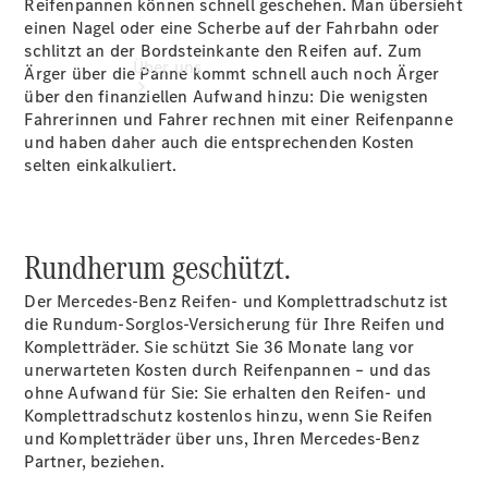
Reifenpannen können schnell geschehen. Man übersieht
einen Nagel oder eine Scherbe auf der Fahrbahn oder
schlitzt an der Bordsteinkante den Reifen auf. Zum
Über uns
Ärger über die Panne kommt schnell auch noch Ärger
über den finanziellen Aufwand hinzu: Die wenigsten
Fahrerinnen und Fahrer rechnen mit einer Reifenpanne
und haben daher auch die entsprechenden Kosten
selten einkalkuliert.
Standort &
Rundherum geschützt.
Öffnungszeiten
Ansprechpartner
Der Mercedes-Benz Reifen- und Komplettradschutz ist
Unternehmen
die Rundum-Sorglos-Versicherung für Ihre Reifen und
Jobs &
Kompletträder. Sie schützt Sie 36 Monate lang vor
Karriere
unerwarteten Kosten durch Reifenpannen – und das
ohne Aufwand für Sie: Sie erhalten den Reifen- und
Komplettradschutz kostenlos hinzu, wenn Sie Reifen
Kontaktformular
und Kompletträder über uns, Ihren Mercedes-Benz
Servicetermin
Partner, beziehen.
buchen